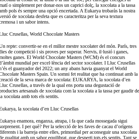
matí o simplement per donar-nos un caprici dolç, la xocolata a la tassa
amb pols és sempre una opció encertada. A Eukarya trobaràs la nostra
versió de xocolata desfeta que es caracteritza per la seva textura
cremosa i un sabor intens.
Lluc Crusellas, World Chocolate Masters
Un repte: convertir-se en el millor mestre xocolater del món. París, tres
dies de competició i sis proves per superar. Nervis, il·lusió i ganes,
moltes ganes. El World Chocolate Masters (WCM) és el concurs
d’àmbit mundial per excel·lència del sector xocolater. I Lluc Crusellas
n’és el guanyador del 2022; un any abans havia guanyat el World
Chocolate Masters Spain. Un somni fet realitat que ha continuat amb la
creació de la seva marca de xocolata: EUKARYA, la xocolata d’en
Lluc Crusellas, a través de la qual ens porta una degustació de
productes artesanals de xocolata com la xocolata a la tassa per gaudir d
la xocolata amb tots els sentits.
Eukarya, la xocolata d’en Lluc Crusellas
Eukarya enamora, enganxa, atrapa, i fa que cada mossegada sigui
sorprenent. I per què? Per la selecció de les faves de cacau d’orígens
diferents i la barreja entre elles, primordial per aconseguir una xocolata
de qualitat amb un sabor equilibrat, que desperti tots els sentits. Tant se