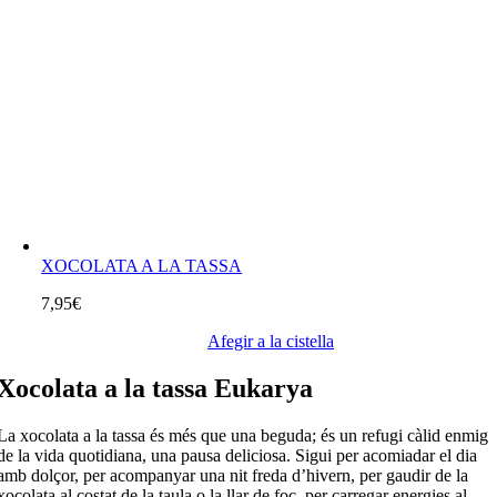
XOCOLATA A LA TASSA
7,95
€
Afegir a la cistella
Xocolata a la tassa Eukarya
La xocolata a la tassa és més que una beguda; és un refugi càlid enmig
de la vida quotidiana, una pausa deliciosa. Sigui per acomiadar el dia
amb dolçor, per acompanyar una nit freda d’hivern, per gaudir de la
xocolata al costat de la taula o la llar de foc, per carregar energies al