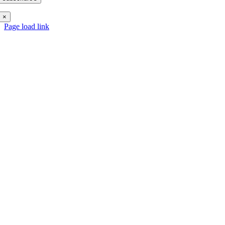
×
Page load link
Go
to
Top