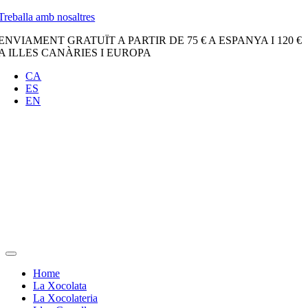
Skip
Treballa amb nosaltres
to
ENVIAMENT GRATUÏT A PARTIR DE 75 € A ESPANYA I 120 €
content
A ILLES CANÀRIES I EUROPA
CA
ES
EN
Toggle
Navigation
Home
La Xocolata
La Xocolateria