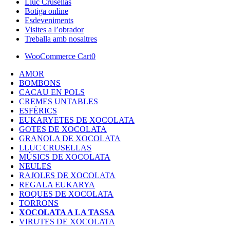
Lluc Crusellas
Botiga online
Esdeveniments
Visites a l’obrador
Treballa amb nosaltres
WooCommerce Cart
0
AMOR
BOMBONS
CACAU EN POLS
CREMES UNTABLES
ESFÈRICS
EUKARYETES DE XOCOLATA
GOTES DE XOCOLATA
GRANOLA DE XOCOLATA
LLUC CRUSELLAS
MÚSICS DE XOCOLATA
NEULES
RAJOLES DE XOCOLATA
REGALA EUKARYA
ROQUES DE XOCOLATA
TORRONS
XOCOLATA A LA TASSA
VIRUTES DE XOCOLATA