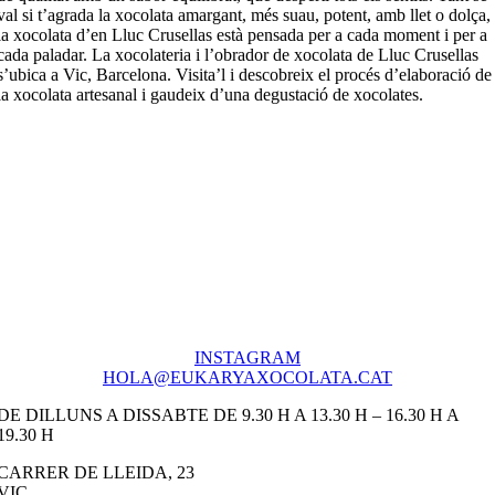
val si t’agrada la xocolata amargant, més suau, potent, amb llet o dolça,
la xocolata d’en Lluc Crusellas està pensada per a cada moment i per a
cada paladar. La xocolateria i l’obrador de xocolata de Lluc Crusellas
s’ubica a Vic, Barcelona. Visita’l i descobreix el procés d’elaboració de
la xocolata artesanal i gaudeix d’una degustació de xocolates.
INSTAGRAM
HOLA@EUKARYAXOCOLATA.CAT
DE DILLUNS A DISSABTE DE 9.30 H A 13.30 H – 16.30 H A
19.30 H
CARRER DE LLEIDA, 23
VIC