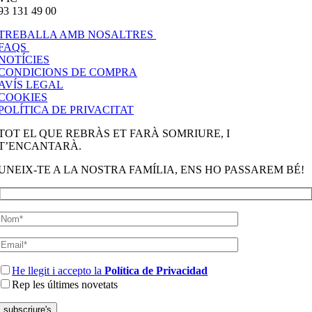
93 131 49 00
TREBALLA AMB NOSALTRES
FAQS
NOTÍCIES
CONDICIONS DE COMPRA
AVÍS LEGAL
COOKIES
POLÍTICA DE PRIVACITAT
TOT EL QUE REBRÀS ET FARÀ SOMRIURE, I
T’ENCANTARÀ.
UNEIX-TE A LA NOSTRA FAMÍLIA, ENS HO PASSAREM BÉ!
He llegit i accepto la
Política de Privacidad
Rep les últimes novetats