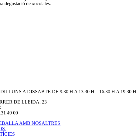
na degustació de xocolates.
DILLUNS A DISSABTE DE 9.30 H A 13.30 H – 16.30 H A 19.30 
RRER DE LLEIDA, 23
C
131 49 00
EBALLA AMB NOSALTRES
QS
TÍCIES