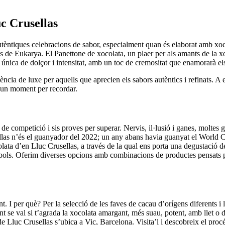
c Crusellas
utèntiques celebracions de sabor, especialment quan és elaborat amb xoc
de Eukarya. El Panettone de xocolata, un plaer per als amants de la xoc
única de dolçor i intensitat, amb un toc de cremositat que enamorarà el
cia de luxe per aquells que aprecien els sabors autèntics i refinats. A 
i un moment per recordar.
es de competició i sis proves per superar. Nervis, il·lusió i ganes, mol
ellas n’és el guanyador del 2022; un any abans havia guanyat el World C
ta d’en Lluc Crusellas, a través de la qual ens porta una degustació 
n pols. Oferim diverses opcions amb combinacions de productes pensats pe
I per què? Per la selecció de les faves de cacau d’orígens diferents i l
Tant se val si t’agrada la xocolata amargant, més suau, potent, amb llet o
e Lluc Crusellas s’ubica a Vic, Barcelona. Visita’l i descobreix el procé