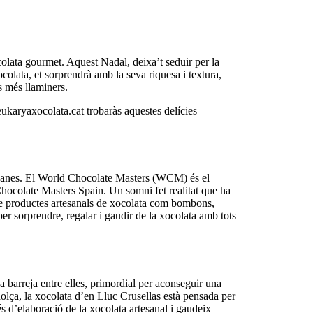
olata gourmet. Aquest Nadal, deixa’t seduir per la
olata, et sorprendrà amb la seva riquesa i textura,
s més llaminers.
eukaryaxocolata.cat trobaràs aquestes delícies
tes ganes. El World Chocolate Masters (WCM) és el
hocolate Masters Spain. Un somni fet realitat que ha
de productes artesanals de xocolata com bombons,
r sorprendre, regalar i gaudir de la xocolata amb tots
a barreja entre elles, primordial per aconseguir una
 dolça, la xocolata d’en Lluc Crusellas està pensada per
s d’elaboració de la xocolata artesanal i gaudeix