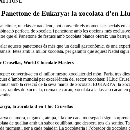
NETTONE
 Panettone de Eukarya: la xocolata d’en Llu
panettone, un clàssic nadalenc, pot convertir els moments especials en a
inació perfecta de xocolata i panettone amb les opcions més exclusives 
re que el Panettone de festucs amb xocolata blanca ofereix una barreja 
lar aquests panettones és més que un detall gastronòmic, és una experièn
sanals, fetes amb la millor xocolata, per garantir que aquest Nadal sigu
c Crusellas, World Chocolate Masters
epte: convertir-se en el millor mestre xocolater del món. París, tres di
curs d’àmbit mundial per excel·lència del sector xocolater. I Lluc Crus
tinuat amb la creació de la seva marca de xocolata: EUKARYA, la xocola
ons, rajoles de xocolata, crema de cacau, xocolata a la tassa o cacau e
sentits.
arya, la xocolata d’en Lluc Crusellas
rya enamora, enganxa, atrapa, i fa que cada mossegada sigui sorprenent. 
lata de qualitat amb un sabor equilibrat, que desperti tots els sentits. 
da moment i per a cada paladar. La xocolateria i l’obrador de xocolata d