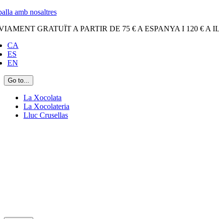
Skip
balla amb nosaltres
to
VIAMENT GRATUÏT A PARTIR DE 75 € A ESPANYA I 120 € A 
content
CA
ES
EN
Go to...
La Xocolata
La Xocolateria
Lluc Crusellas