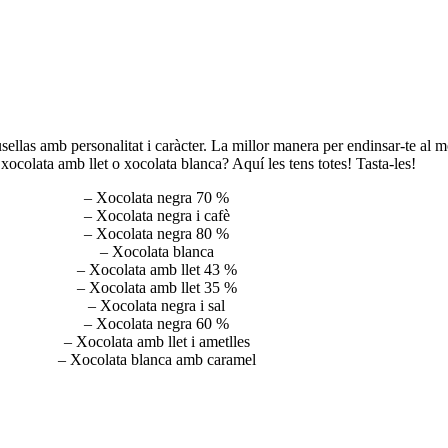
ellas amb personalitat i caràcter. La millor manera per endinsar-te al m
xocolata amb llet o xocolata blanca? Aquí les tens totes! Tasta-les!
– Xocolata negra 70 %
– Xocolata negra i cafè
– Xocolata negra 80 %
– Xocolata blanca
– Xocolata amb llet 43 %
– Xocolata amb llet 35 %
– Xocolata negra i sal
– Xocolata negra 60 %
– Xocolata amb llet i ametlles
– Xocolata blanca amb caramel