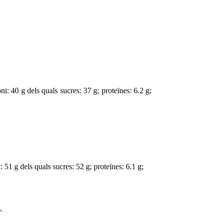
oni: 40 g dels quals sucres: 37 g; p
roteïnes: 6.2 g
;
i: 51 g dels quals sucres: 52 g; p
roteïnes: 6.1 g
;
.