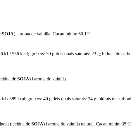
e
SOJA
) i aroma de vainilla. Cacau mínim 60.1%.
 kJ / 556 kcal
; g
reixos: 39 g
dels quals saturats: 23 g
; hidrats de carb
ecitina de
SOJA
) i aroma de vainilla.
 kJ / 589 kcal
; g
reixos: 40 g
dels quals saturats: 24 g
; hidrats de carbon
gent (lecitina de
SOJA
) i aroma de vainilla natural. Cacau mínim 35 %