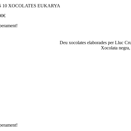
S 10 XOCOLATES EUKARYA
00
€
perament!
Deu xocolates elaborades per Lluc Crus
Xocolata negra, 
perament!