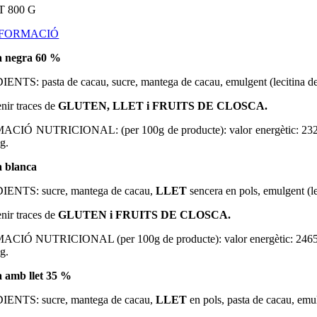
T 800 G
NFORMACIÓ
a negra 60 %
NTS: pasta de cacau, sucre, mantega de cacau, emulgent (lecitina d
enir traces de
GLUTEN, LLET i FRUITS DE CLOSCA.
CIÓ NUTRICIONAL: (per 100g de producte): valor energètic: 2326
 g
.
a blanca
IENTS:
sucre, mantega de cacau,
LLET
sencera en pols, emulgent (l
enir traces de
GLUTEN i FRUITS DE CLOSCA.
MACIÓ NUTRICIONAL
(per 100g de producte): valor energètic: 2465
 g
.
a amb llet 35 %
IENTS:
sucre, mantega de cacau,
LLET
en pols, pasta de cacau, emul