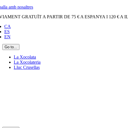
Skip
balla amb nosaltres
to
VIAMENT GRATUÏT A PARTIR DE 75 € A ESPANYA I 120 € A 
content
CA
ES
EN
Go to...
La Xocolata
La Xocolateria
Lluc Crusellas