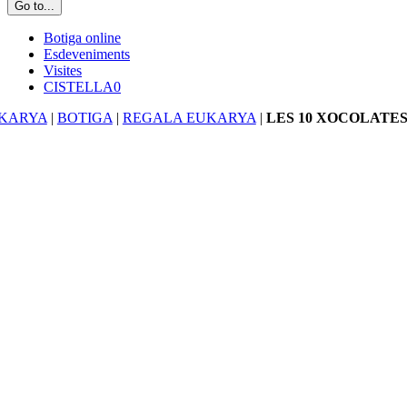
Go to...
Botiga online
Esdeveniments
Visites
CISTELLA
0
KARYA
|
BOTIGA
|
REGALA EUKARYA
|
LES 10 XOCOLATE