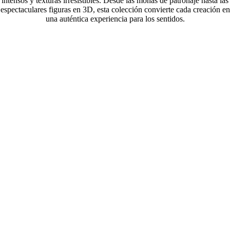
intensos y texturas irresistibles. Desde las monas de patronaje hasta las
espectaculares figuras en 3D, esta colección convierte cada creación en
una auténtica experiencia para los sentidos.