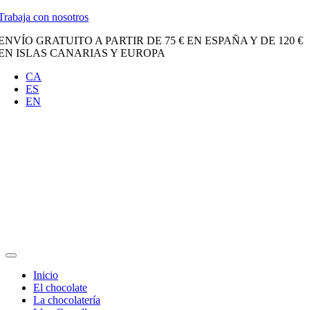
Saltar
Trabaja con nosotros
al
ENVÍO GRATUITO A PARTIR DE 75 € EN ESPAÑA Y DE 120 €
contenido
EN ISLAS CANARIAS Y EUROPA
CA
ES
EN
Toggle
Navigation
Inicio
El chocolate
La chocolatería