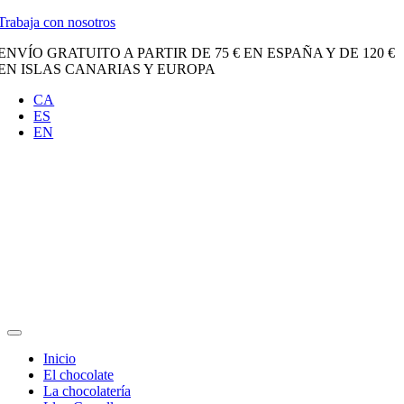
Saltar
Trabaja con nosotros
al
ENVÍO GRATUITO A PARTIR DE 75 € EN ESPAÑA Y DE 120 €
contenido
EN ISLAS CANARIAS Y EUROPA
CA
ES
EN
Toggle
Navigation
Inicio
El chocolate
La chocolatería