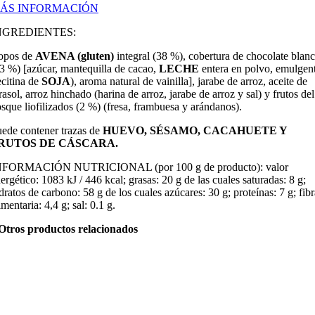
ÁS INFORMACIÓN
NGREDIENTES:
opos de
AVENA (gluten)
integral (38 %), cobertura de chocolate blan
3 %) [azúcar, mantequilla de cacao,
LECHE
entera en polvo, emulgen
ecitina de
SOJA
), aroma natural de vainilla], jarabe de arroz, aceite de
rasol, arroz hinchado (harina de arroz, jarabe de arroz y sal) y frutos del
sque liofilizados (2 %) (fresa, frambuesa y arándanos).
ede contener trazas de
HUEVO, SÉSAMO, CACAHUETE Y
RUTOS DE CÁSCARA.
NFORMACIÓN NUTRICIONAL (por 100 g de producto): valor
ergético:
1083
kJ /
446
kcal; grasas:
20
g de las cuales saturadas:
8
g;
dratos de carbono:
58
g de los cuales azúcares: 30 g; proteínas: 7 g; fibr
imentaria: 4,4 g; sal: 0.1 g.
Otros productos relacionados