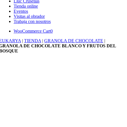
Lluc Crusellas
Tienda online
Eventos
Visitas al obrador
Trabaja con nosotros
WooCommerce Cart
0
EUKARYA
|
TIENDA
|
GRANOLA DE CHOCOLATE
|
GRANOLA DE CHOCOLATE BLANCO Y FRUTOS DEL
BOSQUE